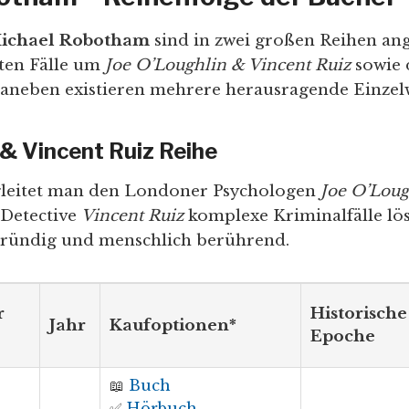
ichael Robotham
sind in zwei großen Reihen ang
ten Fälle um
Joe O’Loughlin & Vincent Ruiz
sowie 
Daneben existieren mehrere herausragende Einzel
 & Vincent Ruiz Reihe
egleitet man den Londoner Psychologen
Joe O’Loug
Detective
Vincent Ruiz
komplexe Kriminalfälle lö
gründig und menschlich berührend.
r
Historische
Jahr
Kaufoptionen*
Epoche
📖
Buch
✅
Hörbuch