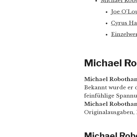
Michael Rob
Joe O'Lo
Cyrus Ha
Einzelwe
Michael Ro
Michael Robotha
Bekannt wurde er d
feinfühlige Spannun
Michael Robotham 
Originalausgaben, 
Michael Rob