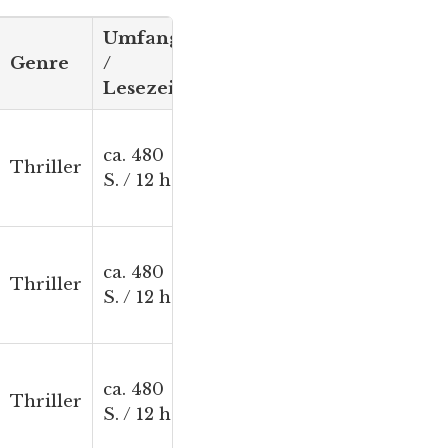
Umfang
Genre
/
Originaltitel
Lesezeit
ca. 480
Good Girl,
Thriller
S. / 12 h
Bad Girl
ca. 480
When She
Thriller
S. / 12 h
Was Good
Lying
ca. 480
Beneath the
Thriller
S. / 12 h
Surface (Of
Water)