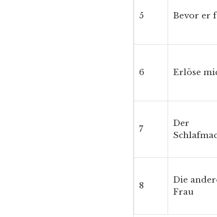
5
Bevor er f
6
Erlöse mi
Der
7
Schlafma
Die ander
8
Frau