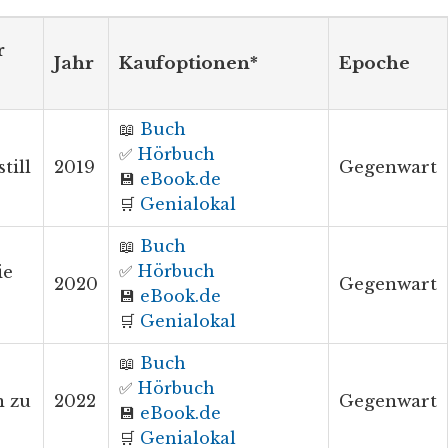
r
Jahr
Kaufoptionen*
Epoche
📖
Buch
✅
Hörbuch
till
2019
Gegenwart
💾
eBook.de
🛒
Genialokal
📖
Buch
✅
Hörbuch
ie
2020
Gegenwart
💾
eBook.de
🛒
Genialokal
📖
Buch
✅
Hörbuch
n zu
2022
Gegenwart
💾
eBook.de
🛒
Genialokal