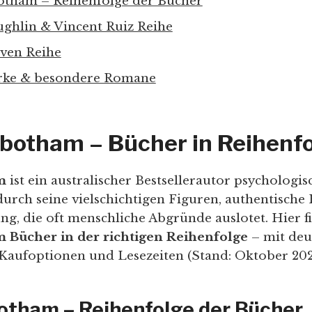
otham – Reihenfolge der Bücher
ughlin & Vincent Ruiz Reihe
ven Reihe
rke & besondere Romane
botham – Bücher in Reihenf
m
ist ein australischer Bestsellerautor psychologisc
urch seine vielschichtigen Figuren, authentische 
g, die oft menschliche Abgründe auslotet. Hier fi
Bücher in der richtigen Reihenfolge
– mit deu
Kaufoptionen und Lesezeiten (Stand: Oktober 202
otham – Reihenfolge der Bücher