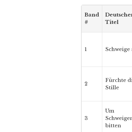
Band
Deutsche
#
Titel
1
Schweige s
Fürchte d
2
Stille
Um
3
Schweige
bitten