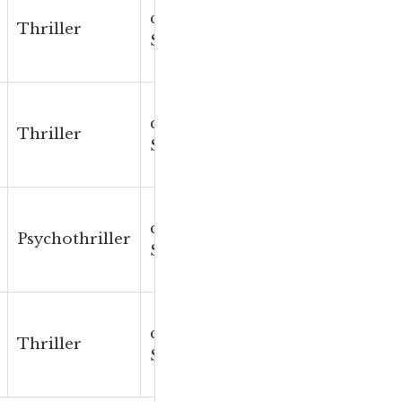
ca. 480
Bleed for
Thriller
S. / 12 h
Me
ca. 480
Say You’re
Thriller
S. / 12 h
Sorry
ca. 480
Watching
Psychothriller
S. / 11 h
You
ca. 480
The Other
Thriller
S. / 12 h
Wife