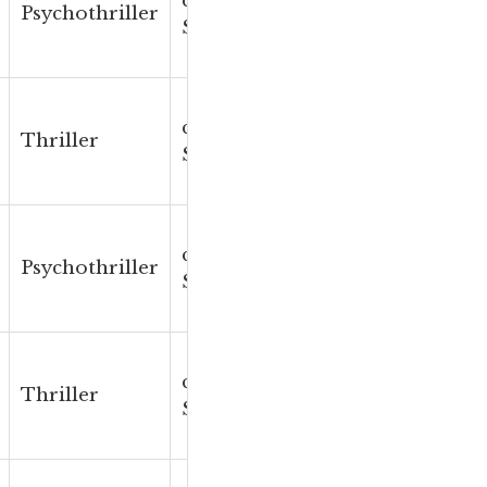
ca. 480
Psychothriller
The Suspect
S. / 11 h
ca. 480
Thriller
Lost
S. / 11 h
ca. 480
The Night
Psychothriller
S. / 12 h
Ferry
ca. 460
Thriller
Shatter
S. / 11 h