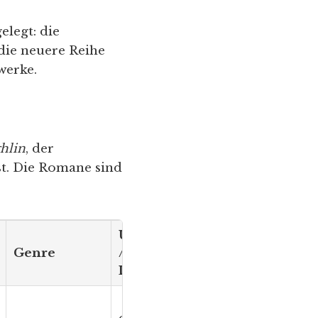
elegt: die
die neuere Reihe
werke.
hlin
, der
st. Die Romane sind
Umfang
Genre
/
Originaltitel
Lesezeit