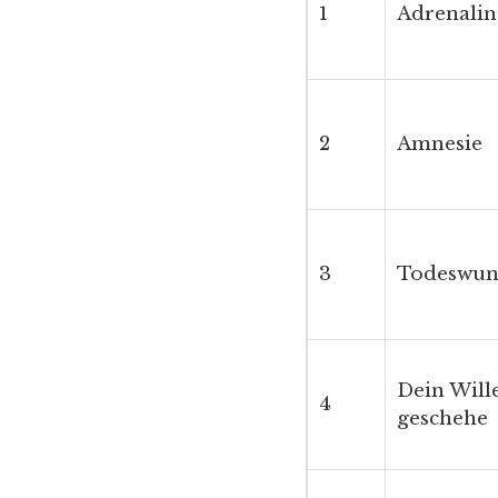
1
Adrenalin
2
Amnesie
3
Todeswun
Dein Will
4
geschehe