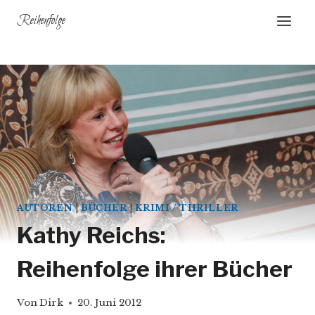
Zum
Reihenfolge
Inhalt
springen
AUTOREN
|
BÜCHER
|
KRIMI / THRILLER
Kathy Reichs:
Reihenfolge ihrer Bücher
Von
Dirk
20. Juni 2012