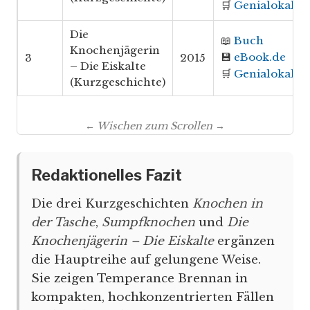
🛒
Genialokal
Die
📖
Buch
Knochenjägerin
💾
eBook.de
3
2015
– Die Eiskalte
🛒
Genialokal
(Kurzgeschichte)
← Wischen zum Scrollen →
Redaktionelles Fazit
Die drei Kurzgeschichten
Knochen in
der Tasche
,
Sumpfknochen
und
Die
Knochenjägerin – Die Eiskalte
ergänzen
die Hauptreihe auf gelungene Weise.
Sie zeigen Temperance Brennan in
kompakten, hochkonzentrierten Fällen