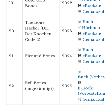
Cold Cold
19
2022
💾
eBook.de
Bones
🛒
Genialokal
📖
Buch
The Bone
✅
Hörbuch
Hacker (DE:
20
2023
💾
eBook.de
Der Knochen-
Code 2)
🛒
Genialokal
📖
Buch
💾
eBook.de
21
Fire and Bones
2024
🛒
Genialokal
📖
Buch (Vorbestel
Evil Bones
💾
22
2025
E-Book
(angekündigt)
(Vorbestellung)
🛒
Genialokal