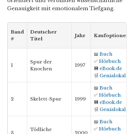
orientiert und verbinden wissenschaftliche
Genauigkeit mit emotionalem Tiefgang.
Band
Deutscher
Jahr
Kaufoptionen*
#
Titel
📖
Buch
✅
Hörbuch
Spur der
1
1997
💾
eBook.de
Knochen
🛒
Genialokal
📖
Buch
✅
Hörbuch
2
Skelett-Spur
1999
💾
eBook.de
🛒
Genialokal
📖
Buch
✅
Hörbuch
Tödliche
3
2000