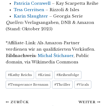
Patricia Cornwell
– Kay Scarpetta Reihe
Tess Gerritsen
– Rizzoli & Isles
Karin Slaughter
– Georgia Serie
Quellen:
Verlagsangaben, DNB & Amazon
(Stand: Oktober 2025)
*Affiliate-Link: Als Amazon-Partner
verdienen wir an qualifizierten Verkäufen.
B
ildnachweis:
Michal Štichauer
, Public
domain, via Wikimedia Commons
Schlagworte:
#
Kathy Reichs
#
Krimi
#
Reihenfolge
#
Temperance Brennan
#
Thriller
#
Virals
Beitragsnavigation
ZURÜCK
WEITER