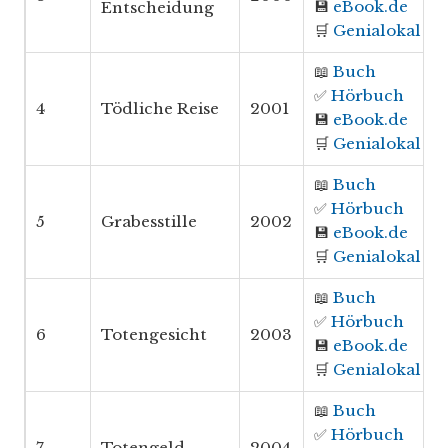
💾
eBook.de
Entscheidung
🛒
Genialokal
📖
Buch
✅
Hörbuch
4
Tödliche Reise
2001
💾
eBook.de
🛒
Genialokal
📖
Buch
✅
Hörbuch
5
Grabesstille
2002
💾
eBook.de
🛒
Genialokal
📖
Buch
✅
Hörbuch
6
Totengesicht
2003
💾
eBook.de
🛒
Genialokal
📖
Buch
✅
Hörbuch
7
Totengeld
2004