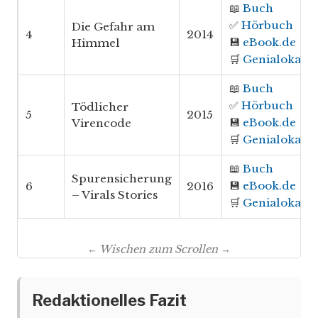
📖
Buch
✅
Hörbuch
Die Gefahr am
4
2014
💾
eBook.de
Himmel
🛒
Genialokal
📖
Buch
✅
Hörbuch
Tödlicher
5
2015
💾
eBook.de
Virencode
🛒
Genialokal
📖
Buch
Spurensicherung
💾
eBook.de
6
2016
– Virals Stories
🛒
Genialokal
← Wischen zum Scrollen →
Redaktionelles Fazit