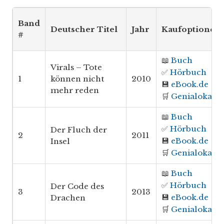
Band
Deutscher Titel
Jahr
Kaufoptionen
#
📖
Buch
Virals – Tote
✅
Hörbuch
1
können nicht
2010
💾
eBook.de
mehr reden
🛒
Genialokal
📖
Buch
✅
Hörbuch
Der Fluch der
2
2011
💾
eBook.de
Insel
🛒
Genialokal
📖
Buch
✅
Hörbuch
Der Code des
3
2013
💾
eBook.de
Drachen
🛒
Genialokal