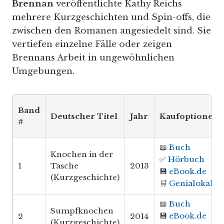
Brennan
veröffentlichte Kathy Reichs
mehrere Kurzgeschichten und Spin-offs, die
zwischen den Romanen angesiedelt sind. Sie
vertiefen einzelne Fälle oder zeigen
Brennans Arbeit in ungewöhnlichen
Umgebungen.
Band
Deutscher Titel
Jahr
Kaufoptionen*
#
📖
Buch
Knochen in der
✅
Hörbuch
1
Tasche
2013
💾
eBook.de
(Kurzgeschichte)
🛒
Genialokal
📖
Buch
Sumpfknochen
💾
eBook.de
2
2014
(Kurzgeschichte)