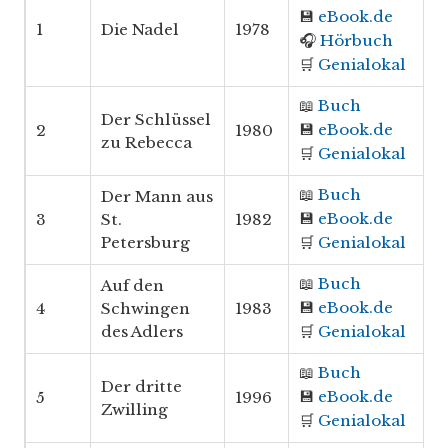
💾
eBook.de
1
Die Nadel
1978
🎧
Hörbuch
🛒
Genialokal
📖
Buch
Der Schlüssel
💾
eBook.de
2
1980
zu Rebecca
🛒
Genialokal
📖
Buch
Der Mann aus
💾
eBook.de
3
St.
1982
Petersburg
🛒
Genialokal
📖
Buch
Auf den
💾
eBook.de
4
Schwingen
1983
des Adlers
🛒
Genialokal
📖
Buch
Der dritte
💾
eBook.de
5
1996
Zwilling
🛒
Genialokal