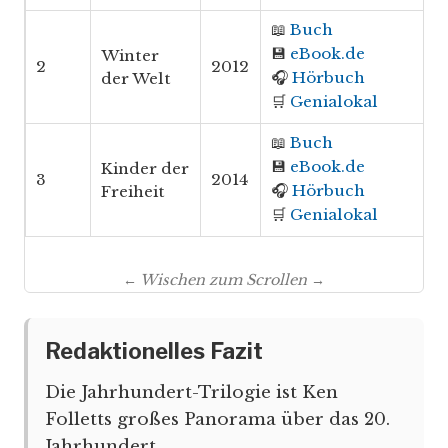
📖
Buch
💾
eBook.de
Winter
2
2012
🎧
Hörbuch
der Welt
🛒
Genialokal
📖
Buch
💾
eBook.de
Kinder der
3
2014
🎧
Hörbuch
Freiheit
🛒
Genialokal
← Wischen zum Scrollen →
Redaktionelles Fazit
Die Jahrhundert-Trilogie ist Ken
Folletts großes Panorama über das 20.
Jahrhundert.