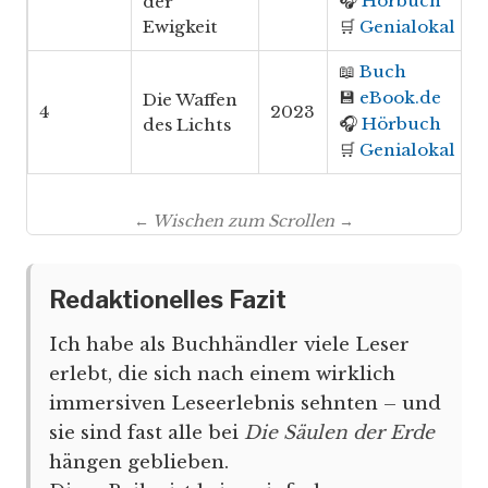
🎧
Hörbuch
der
Ewigkeit
🛒
Genialokal
📖
Buch
💾
eBook.de
Die Waffen
4
2023
🎧
Hörbuch
des Lichts
🛒
Genialokal
← Wischen zum Scrollen →
Redaktionelles Fazit
Ich habe als Buchhändler viele Leser
erlebt, die sich nach einem wirklich
immersiven Leseerlebnis sehnten – und
sie sind fast alle bei
Die Säulen der Erde
hängen geblieben.