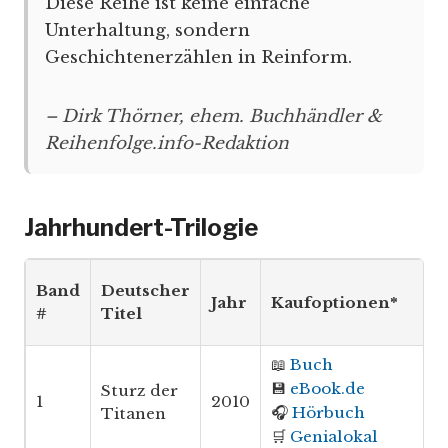
Diese Reihe ist keine einfache
Unterhaltung, sondern
Geschichtenerzählen in Reinform.
– Dirk Thörner, ehem. Buchhändler &
Reihenfolge.info-Redaktion
Jahrhundert-Trilogie
Band
Deutscher
Jahr
Kaufoptionen*
#
Titel
📖
Buch
💾
eBook.de
Sturz der
1
2010
🎧
Hörbuch
Titanen
🛒
Genialokal