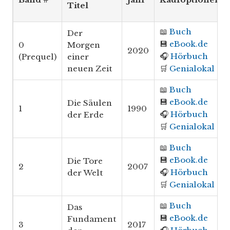
Titel
📖
Buch
Der
💾
eBook.de
0
Morgen
2020
🎧
Hörbuch
(Prequel)
einer
neuen Zeit
🛒
Genialokal
📖
Buch
💾
eBook.de
Die Säulen
1
1990
🎧
Hörbuch
der Erde
🛒
Genialokal
📖
Buch
💾
eBook.de
Die Tore
2
2007
🎧
Hörbuch
der Welt
🛒
Genialokal
📖
Buch
Das
💾
eBook.de
Fundament
3
2017