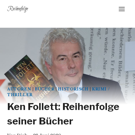
Zum
Reihenfolge
Inhalt
springen
AUTOREN
|
BÜCHER
|
HISTORISCH
|
KRIMI /
THRILLER
Ken Follett: Reihenfolge
seiner Bücher