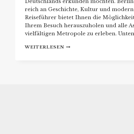
Deutschlands erkunden möchten. Berlin i
reich an Geschichte, Kultur und modern
Reiseführer bietet Ihnen die Möglichkeit
Ihrem Besuch herauszuholen und alle As
vielfältigen Metropole zu erleben. Unte
DIE
WEITERLESEN
NEUSTEN
BERLIN
REISEFÜHRER
FÜR
IHRE
REISEPLANUNG