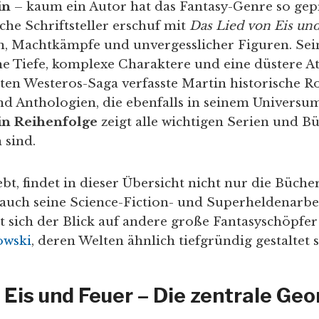
in
– kaum ein Autor hat das Fantasy-Genre so gep
he Schriftsteller erschuf mit
Das Lied von Eis un
en, Machtkämpfe und unvergesslicher Figuren. Se
che Tiefe, komplexe Charaktere und eine düstere 
en Westeros-Saga verfasste Martin historische R
d Anthologien, die ebenfalls in seinem Universum
in Reihenfolge
zeigt alle wichtigen Serien und Bü
 sind.
ebt, findet in dieser Übersicht nicht nur die Büch
auch seine Science-Fiction- und Superheldenarbe
t sich der Blick auf andere große Fantasyschöpfe
owski
, deren Welten ähnlich tiefgründig gestaltet s
 Eis und Feuer – Die zentrale Geor