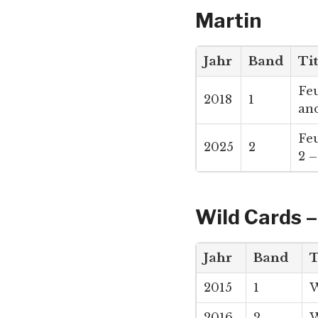
Martin
Jahr
Band
Ti
Feu
2018
1
and
Feu
2025
2
2 
Wild Cards 
Jahr
Band
T
2015
1
W
2016
2
W