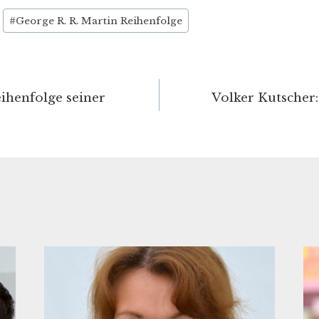
#
George R. R. Martin Reihenfolge
igation
eihenfolge seiner
Volker Kutscher: