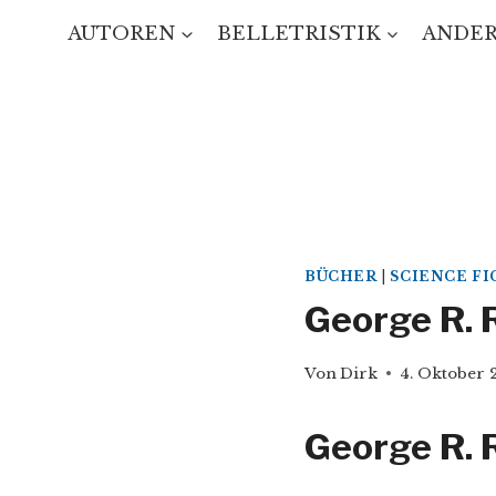
Zum
AUTOREN
BELLETRISTIK
ANDER
Inhalt
springen
BÜCHER
|
SCIENCE FI
George R. 
Von
Dirk
4. Oktober 
George R. 