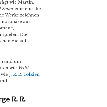
rägt wie Martin.
d Feuer
eine epische
ine Werke zeichnen
Atmosphäre aus.
omane,
 spielen. Die
cher, die auf
er rund um
iten wie
Wild
r wie
J. R. R. Tolkien
ind.
ge R. R.