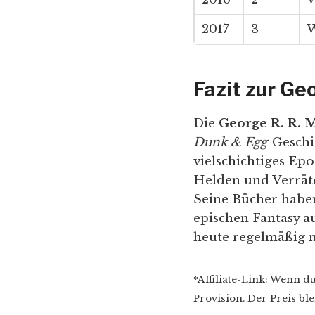
2017
3
W
Fazit zur Ge
Die
George R. R. 
Dunk & Egg
-Gesch
vielschichtiges Ep
Helden und Verräter
Seine Bücher haben
epischen Fantasy a
heute regelmäßig n
*Affiliate-Link: Wenn d
Provision. Der Preis blei