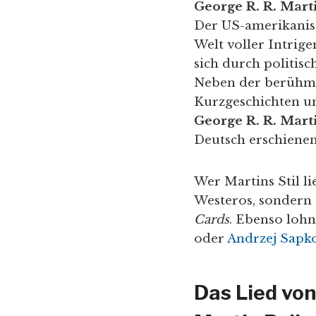
George R. R. Mart
Der US-amerikanisc
Welt voller Intrig
sich durch politis
Neben der berühmt
Kurzgeschichten un
George R. R. Mart
Deutsch erschienen
Wer Martins Stil li
Westeros, sondern 
Cards
. Ebenso lohn
oder
Andrzej Sapk
Das Lied von