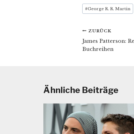
Schlagworte:
#
George R. R. Martin
Beitragsnav
ZURÜCK
James Patterson: R
Buchreihen
Ähnliche Beiträge