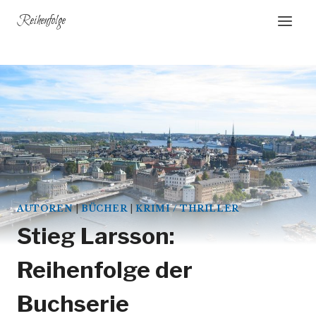
Zum
Reihenfolge
Inhalt
springen
AUTOREN
|
BÜCHER
|
KRIMI / THRILLER
Stieg Larsson:
Reihenfolge der
Buchserie