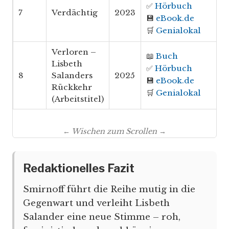
✅
Hörbuch
7
Verdächtig
2023
💾
eBook.de
🛒
Genialokal
Verloren –
📖
Buch
Lisbeth
✅
Hörbuch
8
Salanders
2025
💾
eBook.de
Rückkehr
🛒
Genialokal
(Arbeitstitel)
← Wischen zum Scrollen →
Redaktionelles Fazit
Smirnoff führt die Reihe mutig in die
Gegenwart und verleiht Lisbeth
Salander eine neue Stimme – roh,