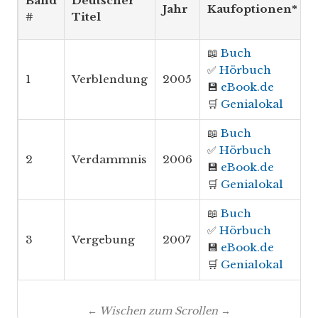
Band
Deutscher
Jahr
Kaufoptionen*
#
Titel
📖
Buch
✅
Hörbuch
1
Verblendung
2005
💾
eBook.de
🛒
Genialokal
📖
Buch
✅
Hörbuch
2
Verdammnis
2006
💾
eBook.de
🛒
Genialokal
📖
Buch
✅
Hörbuch
3
Vergebung
2007
💾
eBook.de
🛒
Genialokal
← Wischen zum Scrollen →