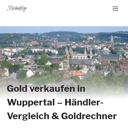
Zum
Reihenfolge
Inhalt
springen
Gold verkaufen in
Wuppertal – Händler-
Vergleich & Goldrechner