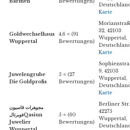
Barmen
Bewertungen)
Deutschlan
Karte
Morianstra
32, 42103
Goldwechselhaus
4.6 ⭐ (91
Wuppertal,
Wuppertal
Bewertungen)
Deutschlan
Karte
Sophienstra
9, 42103
Juwelengrube
5 ⭐ (27
Wuppertal,
Die Goldprofis
Bewertungen)
Deutschlan
Karte
Berliner Str.
مجوهرات قاسيون
42275
فوبرتالQasiun
5 ⭐ (60
Wuppertal,
Juwelier
Bewertungen)
Deutschlan
Wuppertal