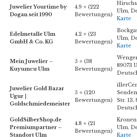
Hirschs
Juwelier Yourtime by
4.9 ⭐ (222
Ulm, D
Dogan seit 1990
Bewertungen)
Karte
Bockgas
Edelmetalle Ulm
4.2 ⭐ (23
Ulm, D
GmbH & Co. KG
Bewertungen)
Karte
Wengen
Mein Juwelier –
5 ⭐ (38
89073 
Kuyumcu Ulm
Bewertungen)
Deutsc
illerCe
Juwelier Gold Bazar
5 ⭐ (120
Senden
Ugur |
Bewertungen)
Str. 13
Goldschmiedemeister
Deutsc
GoldSilberShop.de
Kroneng
4.8 ⭐ (21
Premiumpartner –
Ulm, D
Bewertungen)
Standort Ulm
Karte