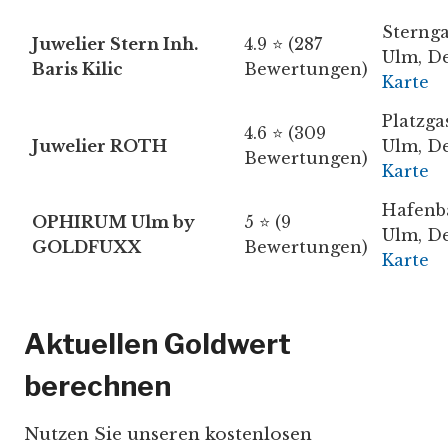
Sternga
Juwelier Stern Inh.
4.9 ⭐ (287
Ulm, D
Baris Kilic
Bewertungen)
Karte
Platzga
4.6 ⭐ (309
Juwelier ROTH
Ulm, D
Bewertungen)
Karte
Hafenb
OPHIRUM Ulm by
5 ⭐ (9
Ulm, D
GOLDFUXX
Bewertungen)
Karte
Aktuellen Goldwert
berechnen
Nutzen Sie unseren kostenlosen