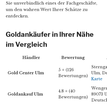
Sie unverbindlich eines der Fachgeschäfte,
um den wahren Wert Ihrer Schätze zu
entdecken.
Goldankäufer in Ihrer Nähe
im Vergleich
Händler
Bewertung
Sternga
5 ⭐ (126
Gold Center Ulm
Ulm, D
Bewertungen)
Karte
Wengen
4.8 ⭐ (40
Goldankauf Ulm
89073 
Bewertungen)
Deutsc