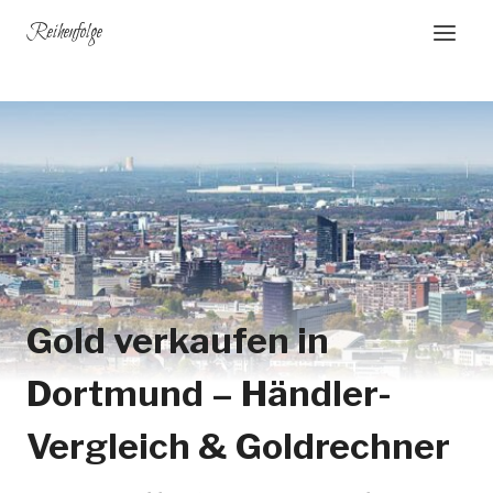
Zum
Reihenfolge
Inhalt
springen
Gold verkaufen in
Dortmund – Händler-
Vergleich & Goldrechner