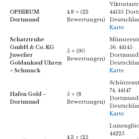
Viktoriastr
OPHIRUM
4.8 ⭐ (22
44135 Dor
Dortmund
Bewertungen)
Deutschla
Karte
Schatztruhe
Münsterst
GmbH & Co. KG
56, 44145
5 ⭐ (90
Juwelier
Dortmund
Bewertungen)
Goldankauf Uhren
Deutschla
+ Schmuck
Karte
Schützens
74, 44147
Hafen Gold –
5 ⭐ (8
Dortmund
Dortmund
Bewertungen)
Deutschla
Karte
Luisenglüc
44225
4.3 ⭐ (25