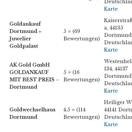
Deutschla
Karte
Kaiserstra
Goldankauf
a, 44135
Dortmund »
5 ⭐ (69
Dortmund
Juwelier
Bewertungen)
Deutschla
Goldpalast
Karte
Westenhel
AK Gold GmbH
134, 44137
GOLDANKAUF
5 ⭐ (16
Dortmund
MIT BEST PREIS –
Bewertungen)
Deutschla
Dortmund
Karte
Heiliger W
Goldwechselhaus
4.5 ⭐ (114
44141 Dor
Dortmund
Bewertungen)
Deutschla
Karte