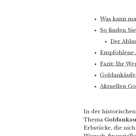
Was kann ma
So finden Si
Der Abla
Empfohlene 
Fazit: Ihr W
Goldankäufer
Aktuellen Go
In der historische
Thema
Goldankau
Erbstücke, die nic