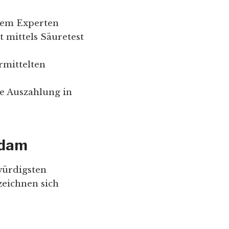
nem Experten
 mittels Säuretest
rmittelten
e Auszahlung in
sdam
würdigsten
eichnen sich