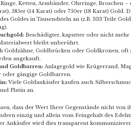
Ringe, Ketten, Armbänder, Ohrringe, Broschen – 
rat), 585er (14 Karat) oder 750er (18 Karat) Gold. 
des Goldes in Tausendsteln an (z.B. 333 Teile Gold
g).
ruchgold:
Beschädigter, kaputter oder nicht mehr
aterialwert bleibt unberührt.
 Goldzähne, Goldbrücken oder Goldkronen, oft 
rden angekauft.
nd Goldbarren:
Anlagegold wie Krügerrand, Map
 oder gängige Goldbarren.
in:
Viele Goldankäufer kaufen auch Silberschmuck
nd Platin an.
wissen, dass der Wert Ihrer Gegenstände nicht von
ndern einzig und allein vom Feingehalt des Edelm
ser Ankäufer wird dies transparent kommunizieren