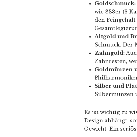
Goldschmuck:
wie 333er (8 Ka
den Feingehalt 
Gesamtlegierun
Altgold und B
Schmuck. Der M
Zahngold:
Auch
Zahnresten, we
Goldmünzen u
Philharmoniker
Silber und Plat
Silbermünzen u
Es ist wichtig zu 
Design abhängt, so
Gewicht. Ein seriö