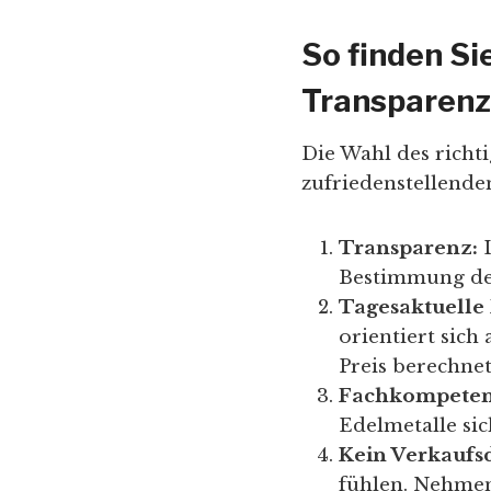
So finden Si
Transparenz
Die Wahl des richt
zufriedenstellenden
Transparenz:
L
Bestimmung des
Tagesaktuelle 
orientiert sich
Preis berechnet
Fachkompeten
Edelmetalle sic
Kein Verkaufs
fühlen. Nehmen 