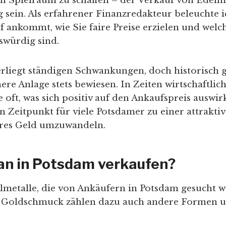
en Spielraum zu schaffen – der Verkauf von Edelm
 sein. Als erfahrener Finanzredakteur beleuchte i
 ankommt, wie Sie faire Preise erzielen und welch
swürdig sind.
rliegt ständigen Schwankungen, doch historisch 
here Anlage stets bewiesen. In Zeiten wirtschaftlic
e oft, was sich positiv auf den Ankaufspreis auswir
n Zeitpunkt für viele Potsdamer zu einer attrakti
bares Geld umzuwandeln.
n in Potsdam verkaufen?
lmetalle, die von Ankäufern in Potsdam gesucht wer
 Goldschmuck zählen dazu auch andere Formen u