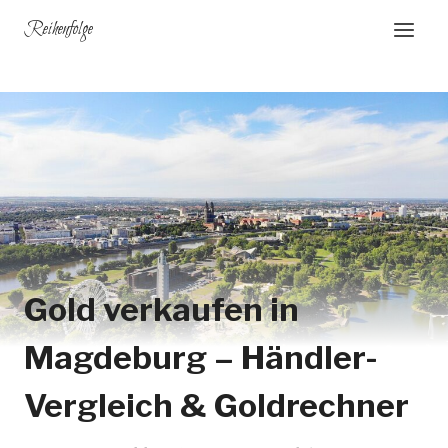
Zum
Reihenfolge
Inhalt
springen
Gold verkaufen in
Magdeburg – Händler-
Vergleich & Goldrechner