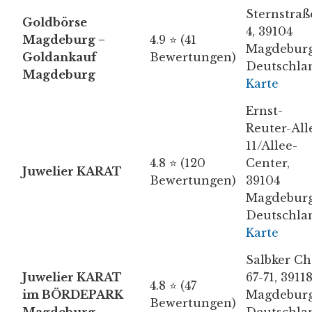
Sternstraß
Goldbörse
4, 39104
Magdeburg −
4.9 ⭐ (41
Magdeburg
Goldankauf
Bewertungen)
Deutschla
Magdeburg
Karte
Ernst-
Reuter-All
11/Allee-
4.8 ⭐ (120
Center,
Juwelier KARAT
Bewertungen)
39104
Magdeburg
Deutschla
Karte
Salbker Ch
Juwelier KARAT
67-71, 3911
4.8 ⭐ (47
im BÖRDEPARK
Magdeburg
Bewertungen)