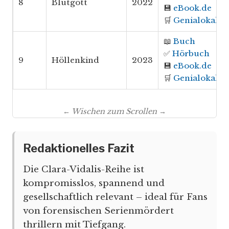
8
Blutgott
2022
💾
eBook.de
🛒
Genialokal
📖
Buch
✅
Hörbuch
9
Höllenkind
2023
💾
eBook.de
🛒
Genialokal
← Wischen zum Scrollen →
Redaktionelles Fazit
Die Clara-Vidalis-Reihe ist
kompromisslos, spannend und
gesellschaftlich relevant – ideal für Fans
von forensischen Serienmördert
thrillern mit Tiefgang.