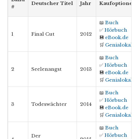
Deutscher Titel
Jahr
Kaufoptionen*
#
📖
Buch
✅
Hörbuch
1
Final Cut
2012
💾
eBook.de
🛒
Genialokal
📖
Buch
✅
Hörbuch
2
Seelenangst
2013
💾
eBook.de
🛒
Genialokal
📖
Buch
✅
Hörbuch
3
Todeswächter
2014
💾
eBook.de
🛒
Genialokal
📖
Buch
✅
Hörbuch
Der