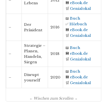
–
2012
💾
eBook.de
Lebens
🛒
Genialokal
📖
Buch
✅
Hörbuch
Der
–
2016
💾
eBook.de
Präsident
🛒
Genialokal
Strategie –
📖
Buch
Planen,
💾
eBook.de
–
2018
Handeln,
🛒
Genialokal
Siegen
📖
Buch
Disrupt
💾
eBook.de
–
2020
yourself
🛒
Genialokal
← Wischen zum Scrollen →