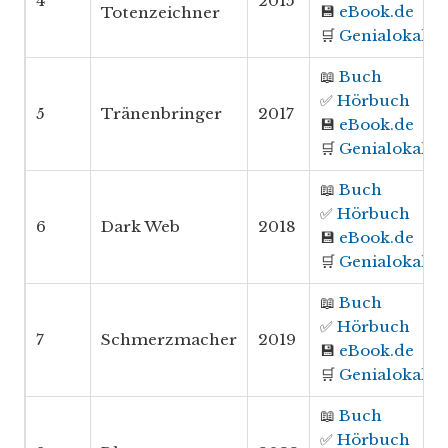
4
2015
💾
eBook.de
Totenzeichner
🛒
Genialokal
📖
Buch
✅
Hörbuch
5
Tränenbringer
2017
💾
eBook.de
🛒
Genialokal
📖
Buch
✅
Hörbuch
6
Dark Web
2018
💾
eBook.de
🛒
Genialokal
📖
Buch
✅
Hörbuch
7
Schmerzmacher
2019
💾
eBook.de
🛒
Genialokal
📖
Buch
✅
Hörbuch