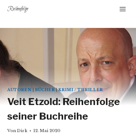
Zum
Reihenfolge
Inhalt
springen
AUTOREN
|
BÜCHER
|
KRIMI / THRILLER
Veit Etzold: Reihenfolge
seiner Buchreihe
Von
Dirk
12. Mai 2020