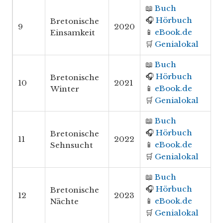
📖
Buch
🎧
Hörbuch
Bretonische
9
2020
📱
eBook.de
Einsamkeit
🛒
Genialokal
📖
Buch
🎧
Hörbuch
Bretonische
10
2021
📱
eBook.de
Winter
🛒
Genialokal
📖
Buch
🎧
Hörbuch
Bretonische
11
2022
📱
eBook.de
Sehnsucht
🛒
Genialokal
📖
Buch
🎧
Hörbuch
Bretonische
12
2023
📱
eBook.de
Nächte
🛒
Genialokal