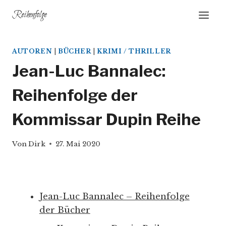
Zum
Reihenfolge
Inhalt
springen
AUTOREN
|
BÜCHER
|
KRIMI / THRILLER
Jean-Luc Bannalec:
Reihenfolge der
Kommissar Dupin Reihe
Von
Dirk
27. Mai 2020
Jean-Luc Bannalec – Reihenfolge
der Bücher