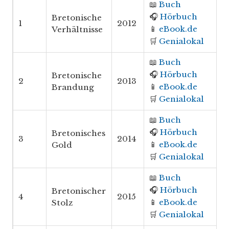
📖
Buch
🎧
Hörbuch
Bretonische
1
2012
📱
eBook.de
Verhältnisse
🛒
Genialokal
📖
Buch
🎧
Hörbuch
Bretonische
2
2013
📱
eBook.de
Brandung
🛒
Genialokal
📖
Buch
🎧
Hörbuch
Bretonisches
3
2014
📱
eBook.de
Gold
🛒
Genialokal
📖
Buch
🎧
Hörbuch
Bretonischer
4
2015
📱
eBook.de
Stolz
🛒
Genialokal