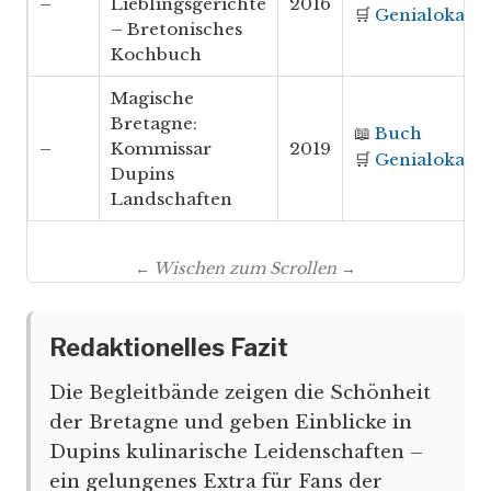
–
Lieblingsgerichte
2016
🛒
Genialokal
– Bretonisches
Kochbuch
Magische
Bretagne:
📖
Buch
–
Kommissar
2019
🛒
Genialokal
Dupins
Landschaften
← Wischen zum Scrollen →
Redaktionelles Fazit
Die Begleitbände zeigen die Schönheit
der Bretagne und geben Einblicke in
Dupins kulinarische Leidenschaften –
ein gelungenes Extra für Fans der