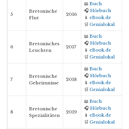
📖
Buch
🎧
Hörbuch
Bretonische
5
2016
📱
eBook.de
Flut
🛒
Genialokal
📖
Buch
🎧
Hörbuch
Bretonisches
6
2017
📱
eBook.de
Leuchten
🛒
Genialokal
📖
Buch
🎧
Hörbuch
Bretonische
7
2018
📱
eBook.de
Geheimnisse
🛒
Genialokal
📖
Buch
🎧
Hörbuch
Bretonische
8
2019
📱
eBook.de
Spezialitäten
🛒
Genialokal