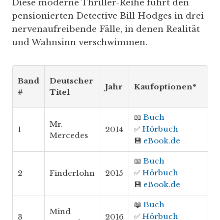
Diese moderne Thriller-Reihe führt den
pensionierten Detective Bill Hodges in drei
nervenaufreibende Fälle, in denen Realität
und Wahnsinn verschwimmen.
Band
Deutscher
Jahr
Kaufoptionen*
#
Titel
📖
Buch
Mr.
✅
Hörbuch
1
2014
Mercedes
💾
eBook.de
📖
Buch
✅
Hörbuch
2
Finderlohn
2015
💾
eBook.de
📖
Buch
Mind
✅
Hörbuch
3
2016