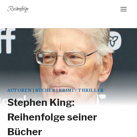
Zum
Reihenfolge
Inhalt
springen
AUTOREN
|
BÜCHER
|
KRIMI / THRILLER
Stephen King:
Reihenfolge seiner
Bücher