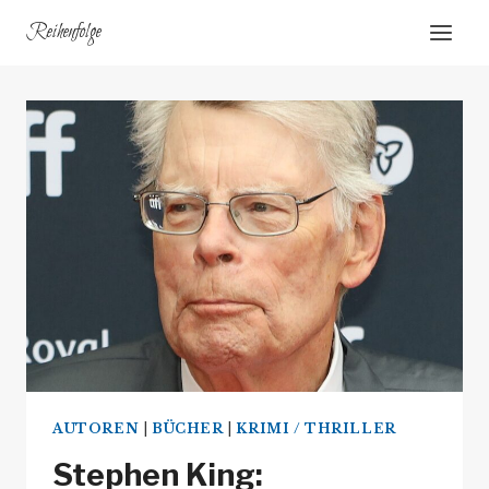
Zum
Reihenfolge
Inhalt
springen
AUTOREN
|
BÜCHER
|
KRIMI / THRILLER
Stephen King: