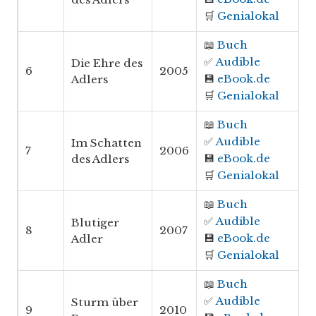
🛒
Genialokal
📖
Buch
✅
Audible
Die Ehre des
6
2005
💾
eBook.de
Adlers
🛒
Genialokal
📖
Buch
✅
Audible
Im Schatten
7
2006
💾
eBook.de
des Adlers
🛒
Genialokal
📖
Buch
✅
Audible
Blutiger
8
2007
💾
eBook.de
Adler
🛒
Genialokal
📖
Buch
✅
Audible
Sturm über
9
2010