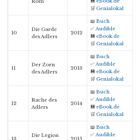
💾
eBook.de
Rom
🛒
Genialokal
📖
Buch
✅
Audible
Die Garde
10
2012
💾
eBook.de
des Adlers
🛒
Genialokal
📖
Buch
✅
Audible
Der Zorn
11
2013
💾
eBook.de
des Adlers
🛒
Genialokal
📖
Buch
✅
Audible
Rache des
12
2014
💾
eBook.de
Adlers
🛒
Genialokal
📖
Buch
✅
Audible
Die Legion
13
2015