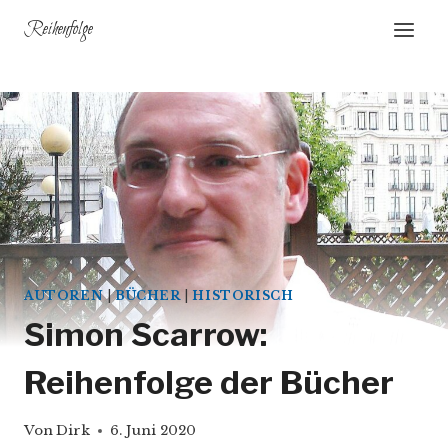
Zum
Reihenfolge
Inhalt
springen
AUTOREN
|
BÜCHER
|
HISTORISCH
Simon Scarrow:
Reihenfolge der Bücher
Von
Dirk
6. Juni 2020