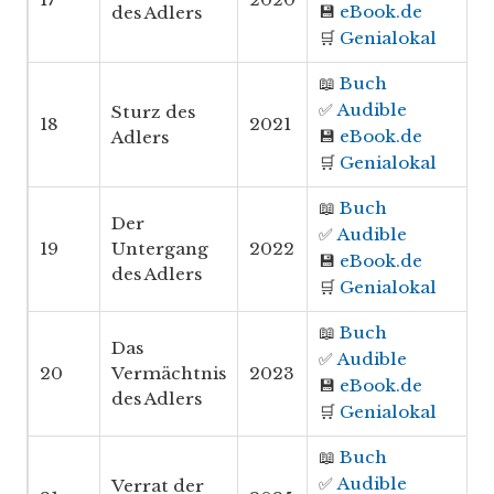
💾
eBook.de
des Adlers
🛒
Genialokal
📖
Buch
✅
Audible
Sturz des
18
2021
💾
eBook.de
Adlers
🛒
Genialokal
📖
Buch
Der
✅
Audible
19
Untergang
2022
💾
eBook.de
des Adlers
🛒
Genialokal
📖
Buch
Das
✅
Audible
20
Vermächtnis
2023
💾
eBook.de
des Adlers
🛒
Genialokal
📖
Buch
✅
Audible
Verrat der