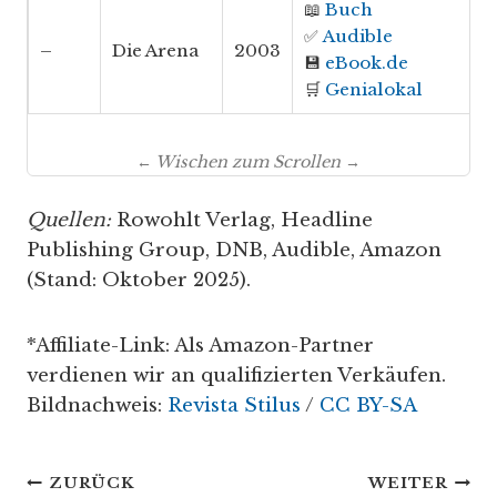
📖
Buch
✅
Audible
–
Die Arena
2003
💾
eBook.de
🛒
Genialokal
← Wischen zum Scrollen →
Quellen:
Rowohlt Verlag, Headline
Publishing Group, DNB, Audible, Amazon
(Stand: Oktober 2025).
*Affiliate-Link: Als Amazon-Partner
verdienen wir an qualifizierten Verkäufen.
Bildnachweis:
Revista Stilus
/
CC BY-SA
Beitragsnavigation
ZURÜCK
WEITER