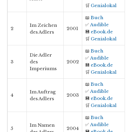
🛒
Genialokal
📖
Buch
✅
Audible
Im Zeichen
2
2001
💾
eBook.de
des Adlers
🛒
Genialokal
📖
Buch
Die Adler
✅
Audible
3
des
2002
💾
eBook.de
Imperiums
🛒
Genialokal
📖
Buch
✅
Audible
Im Auftrag
4
2003
💾
eBook.de
des Adlers
🛒
Genialokal
📖
Buch
✅
Audible
Im Namen
5
2004
💾
eBook.de
des Adlers