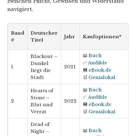
zwischen Pflicht, Gewissen und Widerstand
navigiert.
Band
Deutscher
Jahr
Kaufoptionen*
#
Titel
📖
Buch
Blackout –
✅
Audible
Dunkel
1
2021
💾
eBook.de
liegt die
Stadt
🛒
Genialokal
📖
Buch
Hearts of
✅
Audible
Stone –
2
2022
💾
eBook.de
Blut und
Verrat
🛒
Genialokal
Dead of
📖
Buch
Night –