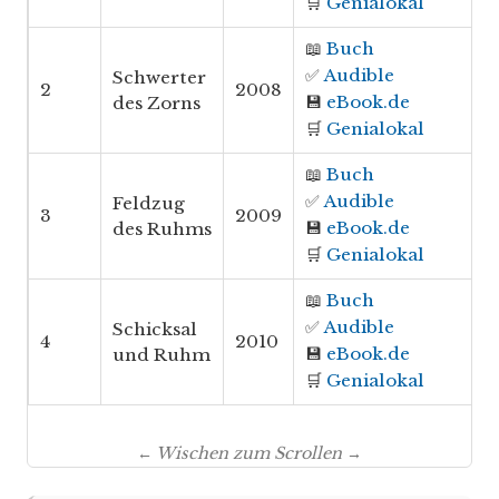
🛒
Genialokal
📖
Buch
✅
Audible
Schwerter
2
2008
💾
eBook.de
des Zorns
🛒
Genialokal
📖
Buch
✅
Audible
Feldzug
3
2009
💾
eBook.de
des Ruhms
🛒
Genialokal
📖
Buch
✅
Audible
Schicksal
4
2010
💾
eBook.de
und Ruhm
🛒
Genialokal
← Wischen zum Scrollen →