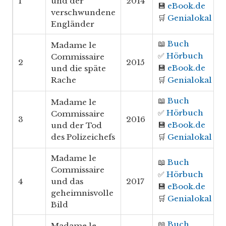
1
und der
2014
💾
eBook.de
verschwundene
🛒
Genialokal
Engländer
📖
Buch
Madame le
✅
Hörbuch
Commissaire
2
2015
💾
eBook.de
und die späte
Rache
🛒
Genialokal
📖
Buch
Madame le
✅
Hörbuch
Commissaire
3
2016
💾
eBook.de
und der Tod
des Polizeichefs
🛒
Genialokal
Madame le
📖
Buch
Commissaire
✅
Hörbuch
4
und das
2017
💾
eBook.de
geheimnisvolle
🛒
Genialokal
Bild
📖
Buch
Madame le