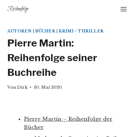
Zum
Reihenfolge
Inhalt
springen
AUTOREN
|
BÜCHER
|
KRIMI / THRILLER
Pierre Martin:
Reihenfolge seiner
Buchreihe
Von
Dirk
30. Mai 2020
Pierre Martin – Reihenfolge der
Bücher