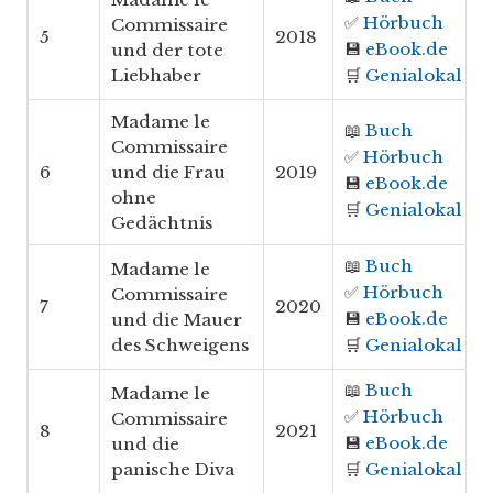
✅
Hörbuch
Commissaire
5
2018
💾
eBook.de
und der tote
Liebhaber
🛒
Genialokal
Madame le
📖
Buch
Commissaire
✅
Hörbuch
6
und die Frau
2019
💾
eBook.de
ohne
🛒
Genialokal
Gedächtnis
📖
Buch
Madame le
✅
Hörbuch
Commissaire
7
2020
💾
eBook.de
und die Mauer
des Schweigens
🛒
Genialokal
📖
Buch
Madame le
✅
Hörbuch
Commissaire
8
2021
💾
eBook.de
und die
panische Diva
🛒
Genialokal