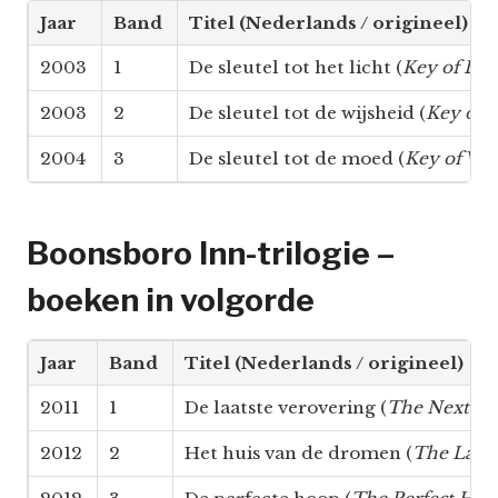
Jaar
Band
Titel (Nederlands / origineel)
2003
1
De sleutel tot het licht (
Key of Lig
2003
2
De sleutel tot de wijsheid (
Key of 
2004
3
De sleutel tot de moed (
Key of Val
Boonsboro Inn-trilogie –
boeken in volgorde
Jaar
Band
Titel (Nederlands / origineel)
2011
1
De laatste verovering (
The Next Al
2012
2
Het huis van de dromen (
The Last 