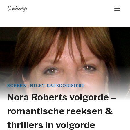
Doorgaan
Reihenfolge
naar
inhoud
BOEKEN
|
NICHT KATEGORISIERT
Nora Roberts volgorde –
romantische reeksen &
thrillers in volgorde