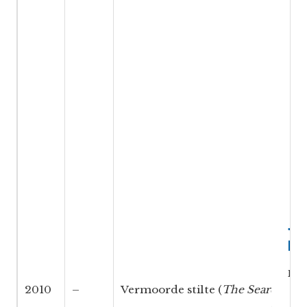
Ju
bo
Doo
2010
–
Vermoorde stilte (
The Search
)