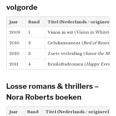
volgorde
Jaar
Band
Titel (Nederlands / origineel)
2009
1
Vision in wit (
Vision in White
)
2010
2
Geluksmoment (
Bed of Roses
)
2010
3
Zoete verleiding (
Savor the Mom
2011
4
Bruiloftsdromen (
Happy Ever Af
Losse romans & thrillers –
Nora Roberts boeken
Jaar
Band
Titel (Nederlands / origineel)