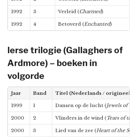
1992
3
Verleid (
Charmed
)
1992
4
Betoverd (
Enchanted
)
Ierse trilogie (Gallaghers of
Ardmore) – boeken in
volgorde
Jaar
Band
Titel (Nederlands / origineel)
1999
1
Dansen op de lucht (
Jewels of th
2000
2
Vlinders in de wind (
Tears of th
2000
3
Lied van de zee (
Heart of the Sea
)