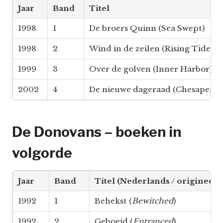
Jaar
Band
Titel
1998
1
De broers Quinn (Sea Swept)
1998
2
Wind in de zeilen (Rising Tides)
1999
3
Over de golven (Inner Harbor)
2002
4
De nieuwe dageraad (Chesapeake
De Donovans – boeken in
volgorde
Jaar
Band
Titel (Nederlands / origineel)
1992
1
Behekst (
Bewitched
)
1992
2
Geboeid (
Entranced
)