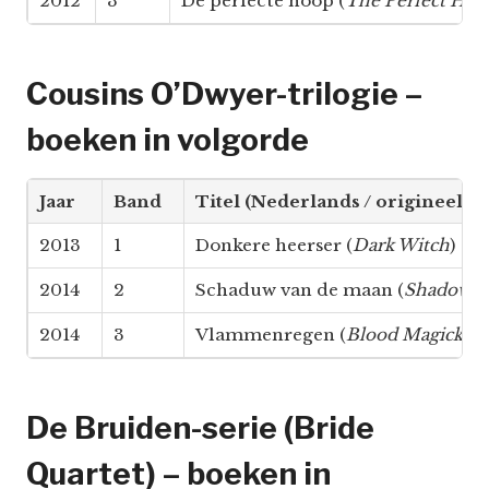
2012
3
De perfecte hoop (
The Perfect Hop
Cousins O’Dwyer-trilogie –
boeken in volgorde
Jaar
Band
Titel (Nederlands / origineel)
2013
1
Donkere heerser (
Dark Witch
)
2014
2
Schaduw van de maan (
Shadow S
2014
3
Vlammenregen (
Blood Magick
)
De Bruiden-serie (Bride
Quartet) – boeken in