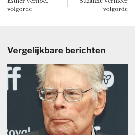
Esther Verhoef
Suzanne Vermeer
navigatie
volgorde
volgorde
Vergelijkbare berichten