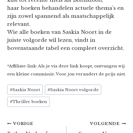
kust
tot recente titels als
Bonuszoon
,
haar boeken behandelen actuele thema’s en
zijn zowel spannend als maatschappelijk
relevant.
Wie alle boeken van Saskia Noort in de
juiste volgorde wil lezen, vindt in
bovenstaande tabel een compleet overzicht.
*Affiliate-link: Als je via deze link koopt, ontvangen wij
een kleine commissie. Voor jou verandert de prijs niet.
Bericht
#
Saskia Noort
#
Saskia Noort volgorde
tags:
#
Thriller boeken
Bericht
VORIGE
VOLGENDE