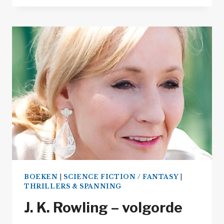
–
ALLE
THRILLERS,
ROMANS
EN
SERIES
IN
VOLGORDE
BOEKEN
|
SCIENCE FICTION / FANTASY
|
THRILLERS & SPANNING
J. K. Rowling – volgorde