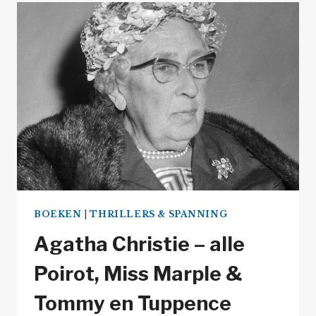
GOLDMAN
SERIE
&
ROMANS
IN
VOLGORDE
BOEKEN
|
THRILLERS & SPANNING
Agatha Christie – alle
Poirot, Miss Marple &
Tommy en Tuppence