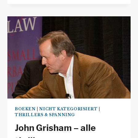
–
ALLE
POIROT,
MISS
MARPLE
&
TOMMY
EN
TUPPENCE
BOEKEN
IN
VOLGORDE
BOEKEN
|
NICHT KATEGORISIERT
|
THRILLERS & SPANNING
John Grisham – alle