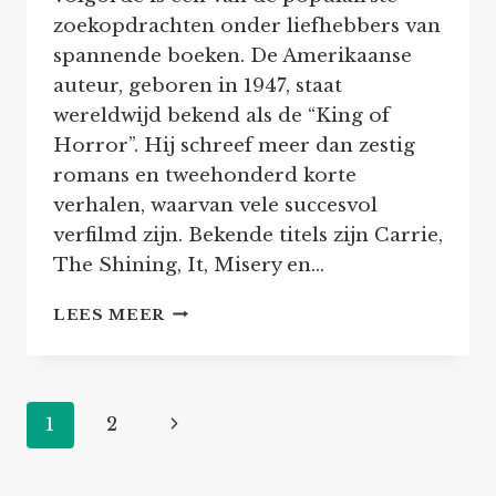
zoekopdrachten onder liefhebbers van
spannende boeken. De Amerikaanse
auteur, geboren in 1947, staat
wereldwijd bekend als de “King of
Horror”. Hij schreef meer dan zestig
romans en tweehonderd korte
verhalen, waarvan vele succesvol
verfilmd zijn. Bekende titels zijn Carrie,
The Shining, It, Misery en…
STEPHEN
LEES MEER
KING
VOLGORDE
Paginanavigatie
Volgende
1
2
pagina