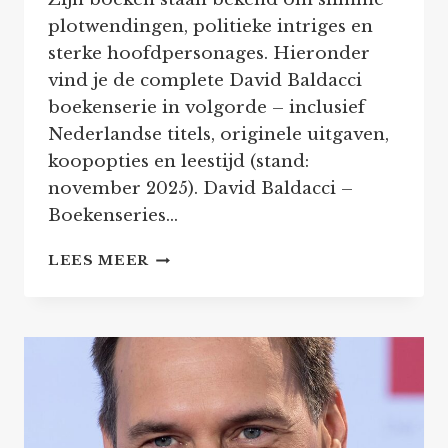
plotwendingen, politieke intriges en
sterke hoofdpersonages. Hieronder
vind je de complete David Baldacci
boekenserie in volgorde – inclusief
Nederlandse titels, originele uitgaven,
koopopties en leestijd (stand:
november 2025). David Baldacci –
Boekenseries…
DAVID
LEES MEER
BALDACCI
–
ALLE
SERIES
EN
THRILLERS
IN
VOLGORDE
LEZEN