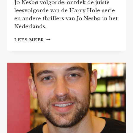
Jo Nesbø volgorde: ontdek de juiste
leesvolgorde van de Harry Hole-serie
en andere thrillers van Jo Nesbø in het
Nederlands.
JO
LEES MEER
NESBØ:
ALLE
HARRY
HOLE
BOEKEN
&
THRILLERS
IN
VOLGORDE
LEZEN