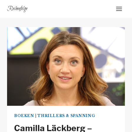
Doorgaan
Reihenfolge
naar
inhoud
BOEKEN
|
THRILLERS & SPANNING
Camilla Läckberg –