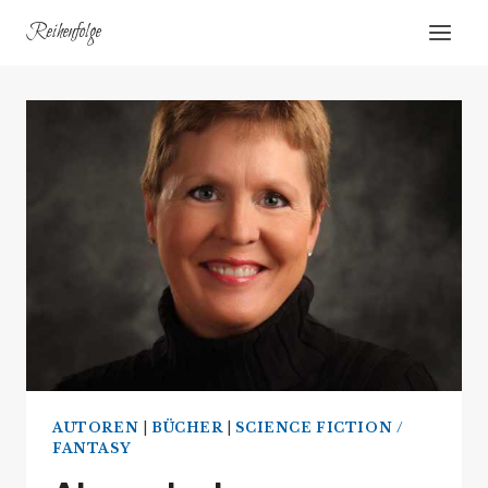
Zum
Reihenfolge
Inhalt
springen
AUTOREN
|
BÜCHER
|
SCIENCE FICTION /
FANTASY