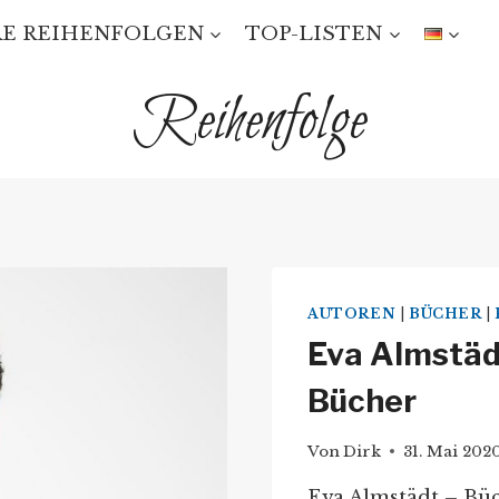
E REIHENFOLGEN
TOP-LISTEN
Reihenfolge
AUTOREN
|
BÜCHER
|
Eva Almstädt
Bücher
Von
Dirk
31. Mai 202
Eva Almstädt – Büc