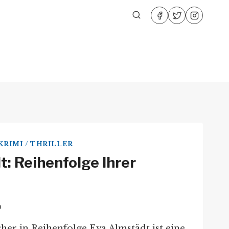
KRIMI / THRILLER
: Reihenfolge Ihrer
0
her in Reihenfolge Eva Almstädt ist eine