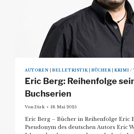
AUTOREN
|
BELLETRISTIK
|
BÜCHER
|
KRIMI /
Eric Berg: Reihenfolge sei
Buchserien
Von
Dirk
18. Mai 2025
Eric Berg – Bücher in Reihenfolge Eric B
Pseudonym des deutschen Autors Eric Wal