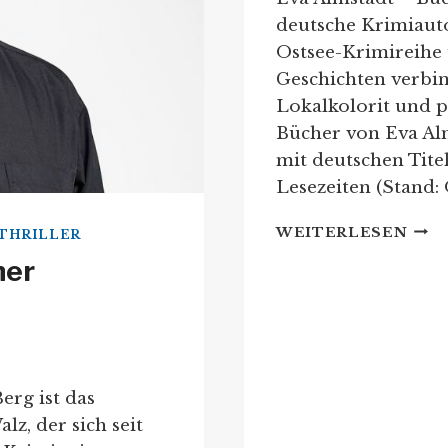
deutsche Krimiauto
Ostsee-Krimireihe 
Geschichten verbi
Lokalkolorit und ps
Bücher von Eva Alm
mit deutschen Tite
Lesezeiten (Stand:
EVA
WEITERLESEN
 THRILLER
ALM
ner
REI
IHR
BÜC
erg ist das
z, der sich seit