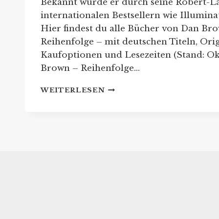
Bekannt wurde er durch seine Robert-L
internationalen Bestsellern wie Illumina
Hier findest du alle Bücher von Dan Bro
Reihenfolge – mit deutschen Titeln, Ori
Kaufoptionen und Lesezeiten (Stand: Ok
Brown – Reihenfolge…
DAN
WEITERLESEN
BROWN:
REIHENFOLGE
DER
ROBERT-
LANGDON-
BÜCHER