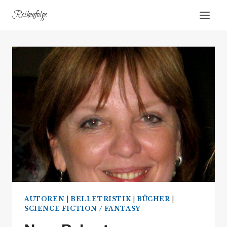
Zum
Reihenfolge
Inhalt
springen
AUTOREN
|
BELLETRISTIK
|
BÜCHER
|
SCIENCE FICTION / FANTASY