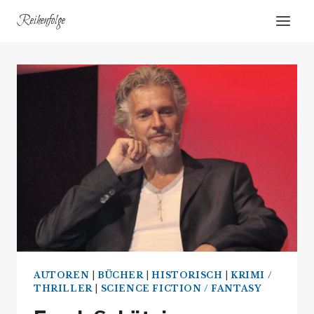
Zum
Reihenfolge
Inhalt
springen
AUTOREN
|
BÜCHER
|
HISTORISCH
|
KRIMI /
THRILLER
|
SCIENCE FICTION / FANTASY