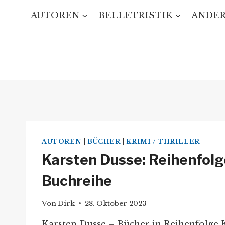
Zum
AUTOREN
BELLETRISTIK
ANDER
Inhalt
springen
AUTOREN
|
BÜCHER
|
KRIMI / THRILLER
Karsten Dusse: Reihenfolg
Buchreihe
Von
Dirk
28. Oktober 2023
Karsten Dusse – Bücher in Reihenfolge K