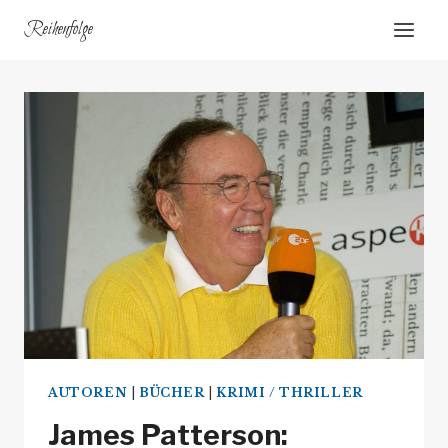
Zum
Reihenfolge
Inhalt
springen
AUTOREN
|
BÜCHER
|
KRIMI / THRILLER
James Patterson: