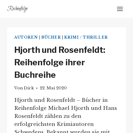
Zum
Reihenfolge
Inhalt
springen
AUTOREN
|
BÜCHER
|
KRIMI / THRILLER
Hjorth und Rosenfeldt:
Reihenfolge ihrer
Buchreihe
Von
Dirk
22. Mai 2020
Hjorth und Rosenfeldt – Bücher in
Reihenfolge Michael Hjorth und Hans
Rosenfeldt zählen zu den
erfolgreichsten Krimiautoren
Schwedens. Bekannt wurden sie mit