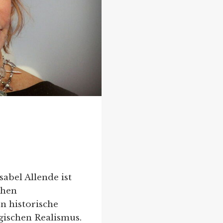
e
sabel Allende ist
chen
n historische
gischen Realismus.