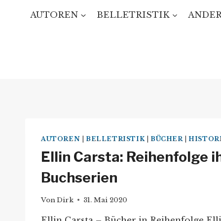
Zum
AUTOREN
BELLETRISTIK
ANDER
Inhalt
springen
AUTOREN
|
BELLETRISTIK
|
BÜCHER
|
HISTOR
Ellin Carsta: Reihenfolge i
Buchserien
Von
Dirk
31. Mai 2020
Ellin Carsta – Bücher in Reihenfolge Elli