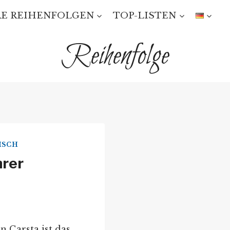
E REIHENFOLGEN
TOP-LISTEN
Reihenfolge
ISCH
hrer
n Carsta ist das