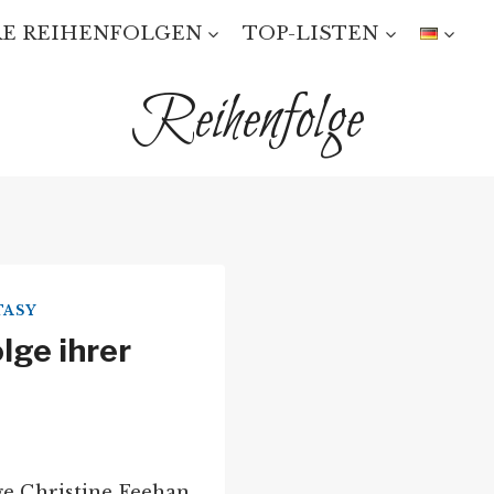
E REIHENFOLGEN
TOP-LISTEN
Reihenfolge
TASY
lge ihrer
ge Christine Feehan