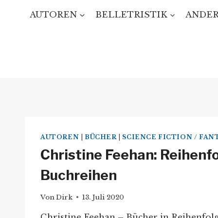
Zum
AUTOREN
BELLETRISTIK
ANDER
Inhalt
springen
AUTOREN
|
BÜCHER
|
SCIENCE FICTION / FAN
Christine Feehan: Reihenfo
Buchreihen
Von
Dirk
13. Juli 2020
Christine Feehan – Bücher in Reihenfol