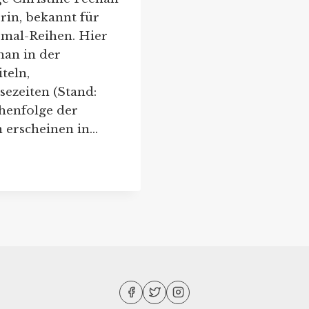
rin, bekannt für
rmal-Reihen. Hier
han in der
teln,
ezeiten (Stand:
henfolge der
 erscheinen in…