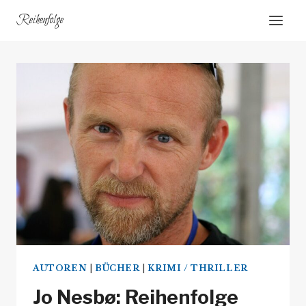
Zum
Reihenfolge
Inhalt
springen
AUTOREN
|
BÜCHER
|
KRIMI / THRILLER
Jo Nesbø: Reihenfolge