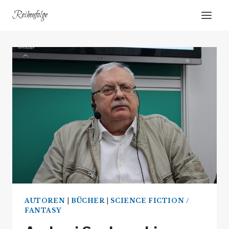
Zum
Reihenfolge
Inhalt
springen
AUTOREN
|
BÜCHER
|
SCIENCE FICTION /
FANTASY