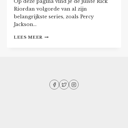
Op deze pagina vind je de juiste Rick
Riordan volgorde van al zijn
belangrijkste series, zoals Percy
Jackson…
RICK
LEES MEER
RIORDAN
VOLGORDE
–
ALLE
PERCY
JACKSON
EN
HELDEN
VAN
OLYMPUS
BOEKEN
IN
VOLGORDE