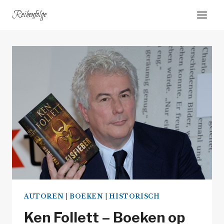
Doorgaan
Reihenfolge
naar
inhoud
AUTOREN
|
BOEKEN
|
HISTORISCH
Ken Follett – Boeken op